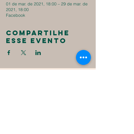
01 de mar. de 2021, 18:00 – 29 de mar. de
2021, 18:00
Facebook
Compartilhe
esse evento
New
Destiny
Christian
Assembly
1494 Fall River Ave
Seekonk, MA 02771
1-508-336-4023
NewDestinyCA2020@gmail.com