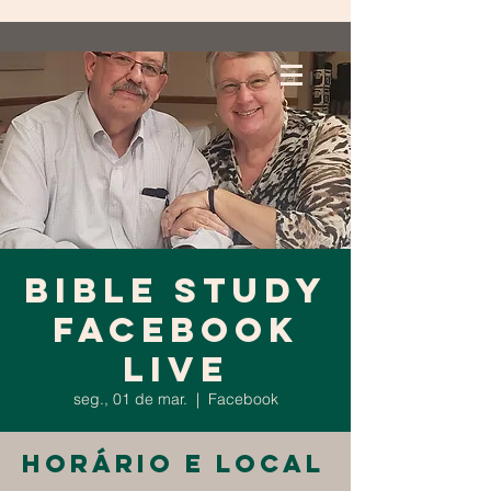
Bible Study
Facebook
Live
seg., 01 de mar.
  |  
Facebook
Horário e local