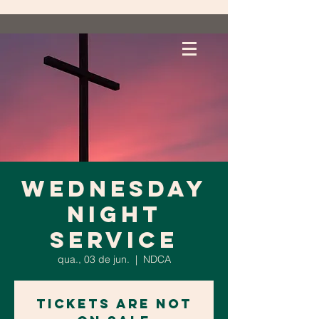
WEDNESDAY
NIGHT
SERVICE
qua., 03 de jun.
  |  
NDCA
Tickets are not